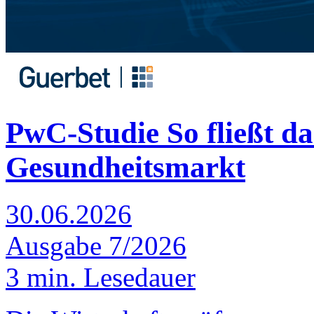
PwC-Studie
So fließt d
Gesundheitsmarkt
30.06.2026
Ausgabe 7/2026
3 min. Lesedauer