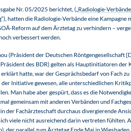
gabe Nr. 05/2025 berichtet, („
Radiologie-Verbänd
g
“), hatten die Radiologie-Verbände eine Kampagne mit
OÄ-Reform auf dem Ärztetag zu verhindern – verge
 noch verbessert werden.
aou (Präsident der Deutschen Röntgengesellschaft [
räsident des BDR) gelten als Hauptinitiatoren der 
erklärt hatte, war der Gesprächsbedarf von Fach zu 
el der Initiative gewesen, alle unterschiedlichen Kriti
len. Man habe aber gespürt, dass es die Notwendigke
nmal gemeinsam mit anderen Verbänden und Fachgese
es in der Fachärzteschaft durchaus divergierende An
ich viele nicht ausreichend darin vertreten fühlten.
, der parallel zum Ärztetag Ende Mai in Wiesbaden s