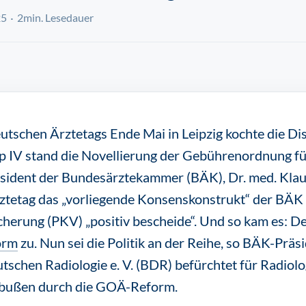
25
2min. Lesedauer
utschen Ärztetags Ende Mai in Leipzig kochte die D
p IV stand die Novellierung der Gebührenordnung fü
sident der Bundesärztekammer (BÄK), Dr. med. Klau
rztetag das „vorliegende Konsenskonstrukt“ der BÄK
herung (PKV) „positiv bescheide“. Und so kam es: D
orm
zu. Nun sei die Politik an der Reihe, so BÄK-Präs
schen Radiologie e. V. (BDR) befürchtet für Radiol
nbußen durch die GOÄ-Reform.