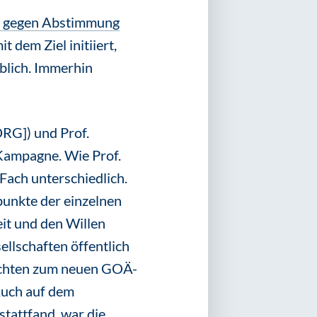
e gegen Abstimmung
 dem Ziel initiiert,
blich. Immerhin
DRG]) und Prof.
Kampagne. Wie Prof.
Fach unterschiedlich.
kpunkte der einzelnen
it und den Willen
llschaften öffentlich
sichten zum neuen GOÄ-
 Auch auf dem
tattfand, war die