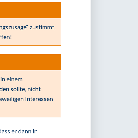
ngszusage“ zustimmt,
ffen!
 in einem
n sollte, nicht
eweiligen Interessen
ass er dann in