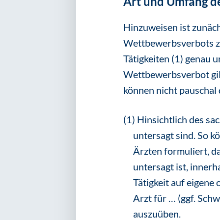
Art und Umfang de
Hinzuweisen ist zunäch
Wettbewerbsverbots zei
Tätigkeiten (1) genau u
Wettbewerbsverbot gil
können nicht pauschal 
(1) Hinsichtlich des sa
untersagt sind. So k
Ärzten formuliert, 
untersagt ist, inner
Tätigkeit auf eigene
Arzt für … (ggf. Sch
auszuüben.