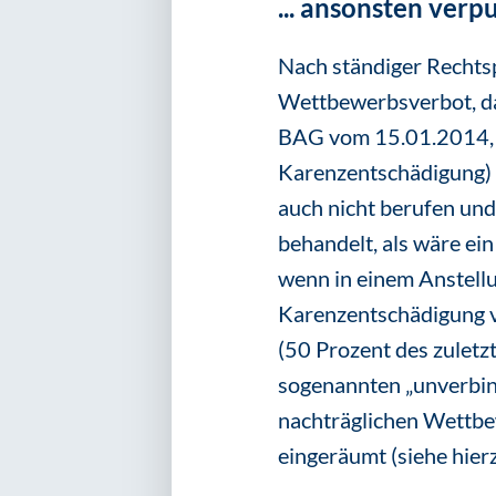
... ansonsten ver
Nach ständiger Rechtsp
Wettbewerbsverbot, das
BAG vom 15.01.2014
Karenzentschädigung) m
auch nicht berufen und
behandelt, als wäre ei
wenn in einem Anstell
Karenzentschädigung vo
(50 Prozent des zuletzt
sogenannten „unverbind
nachträglichen Wettbe
eingeräumt (siehe hie