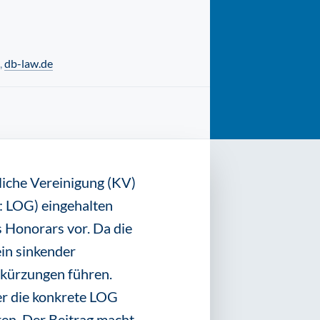
,
db-law.de
liche Vereinigung (KV)
n: LOG) eingehalten
 Honorars vor. Da die
in sinkender
kürzungen führen.
r die konkrete LOG
en. Der Beitrag macht