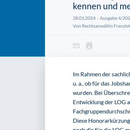
kennen und m
28.03.2024
Ausgabe 4/20
Von Rechtsanwältin Franzisk
Im Rahmen der sachlich
u. a., ob für das Jobs
wurden. Bei Überschre
Entwicklung der LOG an
Fachgruppendurchschni
Diese Honorarkürzunge
noch die für die LOG 