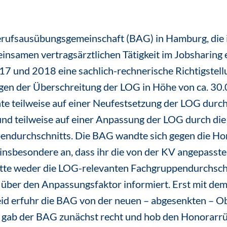
Berufsausübungsgemeinschaft (BAG) in Hamburg, die 
samen vertragsärztlichen Tätigkeit im Jobsharing e
7 und 2018 eine sachlich-rechnerische Richtigstell
en der Überschreitung der LOG in Höhe von ca. 30.
e teilweise auf einer Neufestsetzung der LOG durc
nd teilweise auf einer Anpassung der LOG durch die
ndurchschnitts. Die BAG wandte sich gegen die Ho
insbesondere an, dass ihr die von der KV angepasst
tte weder die LOG-relevanten Fachgruppendurchschni
 über den Anpassungsfaktor informiert. Erst mit de
d erfuhr die BAG von der neuen – abgesenkten – O
 gab der BAG zunächst recht und hob den Honorarr