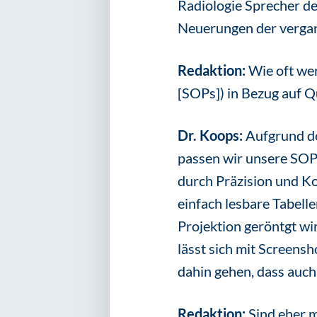
Radiologie Sprecher de
Neuerungen der vergan
Redaktion:
Wie oft we
[SOPs]) in Bezug auf Q
Dr. Koops:
Aufgrund de
passen wir unsere SOPs
durch Präzision und Ko
einfach lesbare Tabelle
Projektion geröntgt wi
lässt sich mit Screens
dahin gehen, dass auc
Redaktion:
Sind eher 