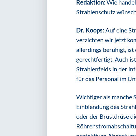
Redaktion:
Wie handel
Strahlenschutz wünsc
Dr. Koops:
Auf eine St
verzichten wir jetzt ko
allerdings beruhigt, is
gerechtfertigt. Auch i
Strahlenfelds in der in
für das Personal im U
Wichtiger als manche S
Einblendung des Strahl
oder der Brustdrüse di
Röhrenstromabschaltung 
protektiven Abdeckung