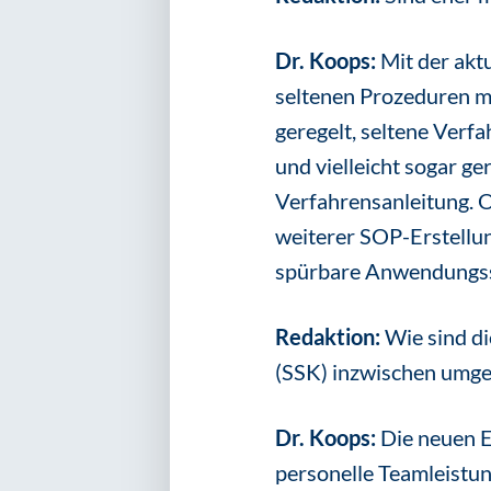
Dr. Koops:
Mit der akt
seltenen Prozeduren m
geregelt, seltene Verf
und vielleicht sogar g
Verfahrensanleitung. O
weiterer SOP-Erstellun
spürbare Anwendungssi
Redaktion:
Wie sind d
(SSK) inzwischen umge
Dr. Koops:
Die neuen E
personelle Teamleistu