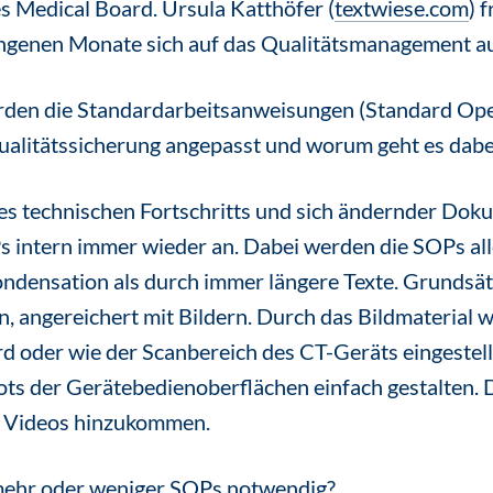
s Medical Board. Ursula Katthöfer (
textwiese.com
) 
genen Monate sich auf das Qualitätsmanagement au
rden die Standardarbeitsanweisungen (Standard Op
ualitätssicherung angepasst und worum geht es dabei
s technischen Fortschritts und sich ändernder Dok
 intern immer wieder an. Dabei werden die SOPs all
ndensation als durch immer längere Texte. Grundsät
n, angereichert mit Bildern. Durch das Bildmaterial wi
rd oder wie der Scanbereich des CT-Geräts eingestel
hots der Gerätebedienoberflächen einfach gestalten. 
h Videos hinzukommen.
mehr oder weniger SOPs notwendig?