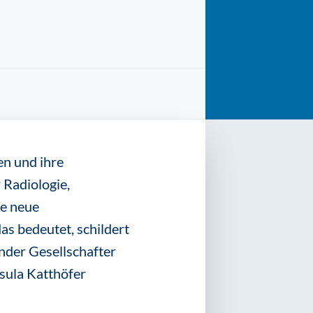
en und ihre
 Radiologie,
ne neue
s bedeutet, schildert
nder Gesellschafter
sula Katthöfer