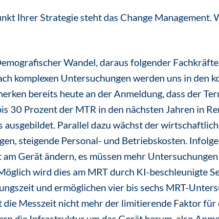
nkt Ihrer Strategie steht das Change Management. W
emografischer Wandel, daraus folgender Fachkräfte
nach komplexen Untersuchungen werden uns in den 
merken bereits heute an der Anmeldung, dass der Ter
bis 30 Prozent der MTR in den nächsten Jahren in Re
ausgebildet. Parallel dazu wächst der wirtschaftlic
n, steigende Personal- und Betriebskosten. Infolg
it am Gerät ändern, es müssen mehr Untersuchungen
öglich wird dies am MRT durch KI-beschleunigte Seq
hungszeit und ermöglichen vier bis sechs MRT-Unter
 die Messzeit nicht mehr der limitierende Faktor für
rn die Infrastruktur um das Gerät herum, also Anme