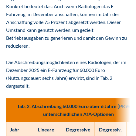
Konkret bedeutet das: Auch wenn Radiologen das E-
Fahrzeug im Dezember anschaffen, können im Jahr der
Anschaffung volle 75 Prozent abgesetzt werden. Dieser
Umstand kann genutzt werden, um gezielt
Betriebsausgaben zu generieren und damit den Gewinn zu
reduzieren.
Die Abschreibungsmöglichkeiten eines Radiologen, der im
Dezember 2025 ein E-Fahrzeug für 60.000 Euro
(Nutzungsdauer: sechs Jahre) erwirbt, sind in Tab. 2
dargestellt.
Tab. 2: Abschreibung 60.000 Euro über 6 Jahre (PKW) m
unterschiedlichen AfA-Optionen
Jahr
Lineare
Degressive
Degressiv,
„S