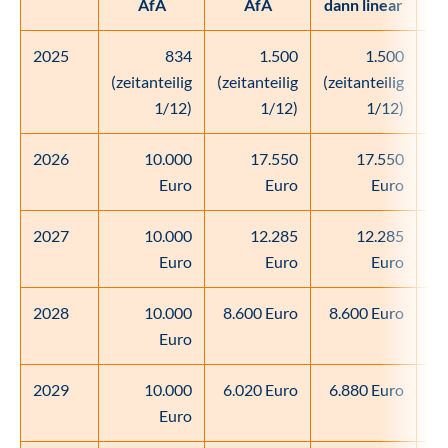
AfA
AfA
dann linear
A
2025
834
1.500
1.500
4
(zeitanteilig
(zeitanteilig
(zeitanteilig
1/12)
1/12)
1/12)
2026
10.000
17.550
17.550
Euro
Euro
Euro
2027
10.000
12.285
12.285
Euro
Euro
Euro
2028
10.000
8.600 Euro
8.600 Euro
Euro
2029
10.000
6.020 Euro
6.880 Euro
Euro