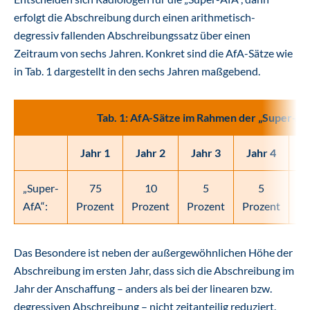
erfolgt die Abschreibung durch einen arithmetisch-
degressiv fallenden Abschreibungssatz über einen
Zeitraum von sechs Jahren. Konkret sind die AfA-Sätze wie
in Tab. 1 dargestellt in den sechs Jahren maßgebend.
Tab. 1: AfA-Sätze im Rahmen der „Super-Af
Jahr 1
Jahr 2
Jahr 3
Jahr 4
J
„Super-
75
10
5
5
AfA“:
Prozent
Prozent
Prozent
Prozent
Pr
Das Besondere ist neben der außergewöhnlichen Höhe der
Abschreibung im ersten Jahr, dass sich die Abschreibung im
Jahr der Anschaffung – anders als bei der linearen bzw.
degressiven Abschreibung – nicht zeitanteilig reduziert.