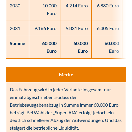
2030
10.000
4.214 Euro
6.880 Euro
Euro
2031
9.166 Euro
9.831 Euro
6.305 Euro
Summe
60.000
60.000
60.000
6
Euro
Euro
Euro
Merke
Das Fahrzeug wird in jeder Variante insgesamt nur
einmal abgeschrieben, sodass der
Betriebsausgabenabzug in Summe immer 60.000 Euro
beträgt. Bei Wahl der „Super-AfA“ erfolgt jedoch ein
deutlich schnellerer Abzug der Aufwendungen. Und das
steigert die betriebliche Liquidität.